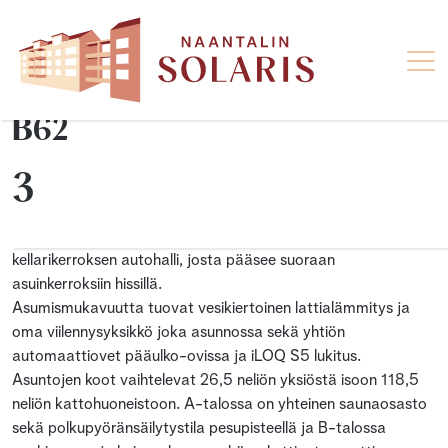
B62
3
Asunto Oy Solaris on Naantalin keskustaan Luostarinkatu
22/Tuulensuunkatu 23 osoitteeseen valmistunut kahden
viisikerroksisen talon uudiskohde. Yhtiössä on 77 asuntoa ja
kellarikerroksen autohalli, josta pääsee suoraan
asuinkerroksiin hissillä.
Asumismukavuutta tuovat vesikiertoinen lattialämmitys ja
oma viilennysyksikkö joka asunnossa sekä yhtiön
automaattiovet pääulko-ovissa ja iLOQ S5 lukitus.
Asuntojen koot vaihtelevat 26,5 neliön yksiöstä isoon 118,5
neliön kattohuoneistoon. A-talossa on yhteinen saunaosasto
sekä polkupyöränsäilytystila pesupisteellä ja B-talossa