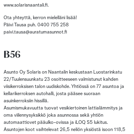
www.solarisnaantali.fi.
Ota yhteyttä, kerron mielelläni lisää!
Päivi Tausa puh. 0400 755 258
paivi.tausa@auratumasunnot.fi
B56
Asunto Oy Solaris on Naantalin keskustaan Luostarinkatu
22/Tuulensuunkatu 23 osoitteeseen valmistunut kahden
viisikerroksisen talon uudiskohde. Yhtiössä on 77 asuntoa ja
kellarikerroksen autohalli, josta pääsee suoraan
asuinkerroksiin hissillä.
Asumismukavuutta tuovat vesikiertoinen lattialämmitys ja
oma viilennysyksikkö joka asunnossa sekä yhtiön
automaattiovet pääulko-ovissa ja iLOQ S5 lukitus.
Asuntojen koot vaihtelevat 26,5 neliön yksiöstä isoon 118,5