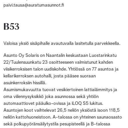
paivi.tausa@auratumasunnot.fi
B53
Valoisa yksiö sisäpihalle avautuvalla lasitetulla parvekkeella.
Asunto Oy Solaris on Naantalin keskustaan Luostarinkatu
22/Tuulensuunkatu 23 osoitteeseen valmistunut kahden
viisikerroksisen talon uudiskohde. Yhtiössä on 77 asuntoa ja
kellarikerroksen autohalli, josta pääsee suoraan
asuinkerroksiin hissillä.
Asumismukavuutta tuovat vesikiertoinen lattialämmitys ja
oma viilennysyksikkö joka asunnossa sekä yhtiön
automaattiovet pääulko-ovissa ja iLOQ S5 lukitus.
Asuntojen koot vaihtelevat 26,5 neliön yksiöstä isoon 118,5
neliön kattohuoneistoon. A-talossa on yhteinen saunaosasto
sekä polkupyöränsäilytystila pesupisteellä ja B-talossa