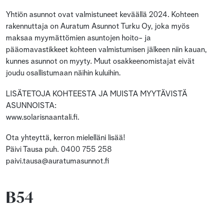
Yhtiön asunnot ovat valmistuneet keväällä 2024. Kohteen
rakennuttaja on Auratum Asunnot Turku Oy, joka myös
maksaa myymättömien asuntojen hoito- ja
pääomavastikkeet kohteen valmistumisen jälkeen niin kauan,
kunnes asunnot on myyty. Muut osakkeenomistajat eivät
joudu osallistumaan näihin kuluihin.
LISÄTETOJA KOHTEESTA JA MUISTA MYYTÄVISTÄ
ASUNNOISTA:
www.solarisnaantali.fi.
Ota yhteyttä, kerron mielelläni lisää!
Päivi Tausa puh. 0400 755 258
paivi.tausa@auratumasunnot.fi
B54