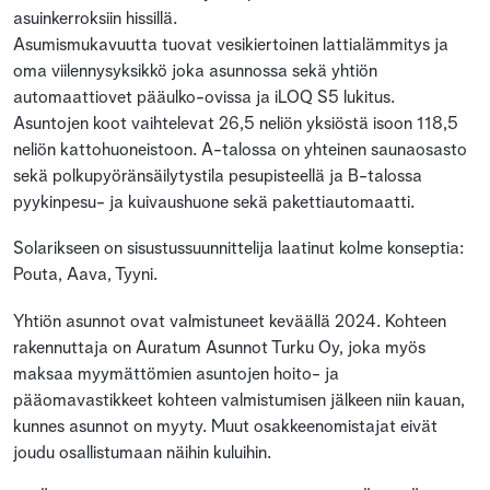
asuinkerroksiin hissillä.
Asumismukavuutta tuovat vesikiertoinen lattialämmitys ja
oma viilennysyksikkö joka asunnossa sekä yhtiön
automaattiovet pääulko-ovissa ja iLOQ S5 lukitus.
Asuntojen koot vaihtelevat 26,5 neliön yksiöstä isoon 118,5
neliön kattohuoneistoon. A-talossa on yhteinen saunaosasto
sekä polkupyöränsäilytystila pesupisteellä ja B-talossa
pyykinpesu- ja kuivaushuone sekä pakettiautomaatti.
Solarikseen on sisustussuunnittelija laatinut kolme konseptia:
Pouta, Aava, Tyyni.
Yhtiön asunnot ovat valmistuneet keväällä 2024. Kohteen
rakennuttaja on Auratum Asunnot Turku Oy, joka myös
maksaa myymättömien asuntojen hoito- ja
pääomavastikkeet kohteen valmistumisen jälkeen niin kauan,
kunnes asunnot on myyty. Muut osakkeenomistajat eivät
joudu osallistumaan näihin kuluihin.