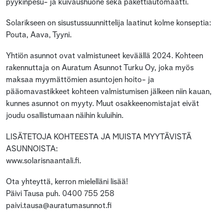
pyykinpesu- ja kuivaushuone sekä pakettiautomaatti.
Solarikseen on sisustussuunnittelija laatinut kolme konseptia:
Pouta, Aava, Tyyni.
Yhtiön asunnot ovat valmistuneet keväällä 2024. Kohteen
rakennuttaja on Auratum Asunnot Turku Oy, joka myös
maksaa myymättömien asuntojen hoito- ja
pääomavastikkeet kohteen valmistumisen jälkeen niin kauan,
kunnes asunnot on myyty. Muut osakkeenomistajat eivät
joudu osallistumaan näihin kuluihin.
LISÄTETOJA KOHTEESTA JA MUISTA MYYTÄVISTÄ
ASUNNOISTA:
www.solarisnaantali.fi.
Ota yhteyttä, kerron mielelläni lisää!
Päivi Tausa puh. 0400 755 258
paivi.tausa@auratumasunnot.fi