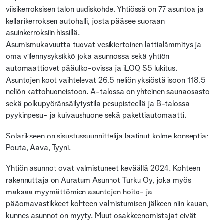
viisikerroksisen talon uudiskohde. Yhtiössä on 77 asuntoa ja
kellarikerroksen autohalli, josta pääsee suoraan
asuinkerroksiin hissillä.
Asumismukavuutta tuovat vesikiertoinen lattialämmitys ja
oma viilennysyksikkö joka asunnossa sekä yhtiön
automaattiovet pääulko-ovissa ja iLOQ S5 lukitus.
Asuntojen koot vaihtelevat 26,5 neliön yksiöstä isoon 118,5
neliön kattohuoneistoon. A-talossa on yhteinen saunaosasto
sekä polkupyöränsäilytystila pesupisteellä ja B-talossa
pyykinpesu- ja kuivaushuone sekä pakettiautomaatti.
Solarikseen on sisustussuunnittelija laatinut kolme konseptia:
Pouta, Aava, Tyyni.
Yhtiön asunnot ovat valmistuneet keväällä 2024. Kohteen
rakennuttaja on Auratum Asunnot Turku Oy, joka myös
maksaa myymättömien asuntojen hoito- ja
pääomavastikkeet kohteen valmistumisen jälkeen niin kauan,
kunnes asunnot on myyty. Muut osakkeenomistajat eivät