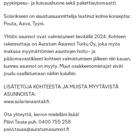
pyykinpesu- ja kuivaushuone sekä pakettiautomaatti.
Solarikseen on sisustussuunnittelija laatinut kolme konseptia:
Pouta, Aava, Tyyni.
Yhtiön asunnot ovat valmistuneet keväällä 2024. Kohteen
rakennuttaja on Auratum Asunnot Turku Oy, joka myös
maksaa myymättömien asuntojen hoito- ja
pääomavastikkeet kohteen valmistumisen jälkeen niin kauan,
kunnes asunnot on myyty. Muut osakkeenomistajat eivät
joudu osallistumaan näihin kuluihin.
LISÄTETOJA KOHTEESTA JA MUISTA MYYTÄVISTÄ
ASUNNOISTA:
www.solarisnaantali.fi.
Ota yhteyttä, kerron mielelläni lisää!
Päivi Tausa puh. 0400 755 258
paivi.tausa@auratumasunnot.fi