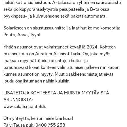
neliön kattohuoneistoon. A-talossa on yhteinen saunaosasto
sekä polkupyöränsäilytystila pesupisteellä ja B-talossa
pyykinpesu- ja kuivaushuone sekä pakettiautomaatti.
Solarikseen on sisustussuunnittelija laatinut kolme konseptia:
Pouta, Aava, Tyyni.
Yhtiön asunnot ovat valmistuneet keväällä 2024. Kohteen
rakennuttaja on Auratum Asunnot Turku Oy, joka myös
maksaa myymättömien asuntojen hoito- ja
pääomavastikkeet kohteen valmistumisen jälkeen niin kauan,
kunnes asunnot on myyty. Muut osakkeenomistajat eivät
joudu osallistumaan näihin kuluihin.
LISÄTETOJA KOHTEESTA JA MUISTA MYYTÄVISTÄ
ASUNNOISTA:
www.solarisnaantali.fi.
Ota yhteyttä, kerron mielelläni lisää!
Päivi Tausa puh. 0400 755 258