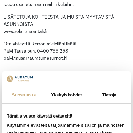
joudu osallistumaan näihin kuluihin.
LISÄTETOJA KOHTEESTA JA MUISTA MYYTÄVISTÄ
ASUNNOISTA:
www.solarisnaantali.fi.
Ota yhteyttä, kerron mielelläni lisää!
Päivi Tausa puh. 0400 755 258
paivi.tausa@auratumasunnot.fi
B57
Suostumus
Yksityiskohdat
Tietoja
Asunto Oy Solaris on Naantalin keskustaan Luostarinkatu
22/Tuulensuunkatu 23 osoitteeseen valmistunut kahden
viisikerroksisen talon uudiskohde. Yhtiössä on 77 asuntoa ja
Tämä sivusto käyttää evästeitä
kellarikerroksen autohalli, josta pääsee suoraan
Käytämme evästeitä tarjoamamme sisällön ja mainosten
asuinkerroksiin hissillä.
räätälöimiseen, sosiaalisen median ominaisuuksien