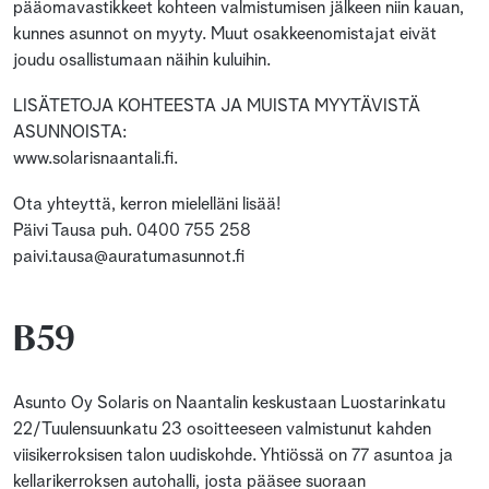
pääomavastikkeet kohteen valmistumisen jälkeen niin kauan,
kunnes asunnot on myyty. Muut osakkeenomistajat eivät
joudu osallistumaan näihin kuluihin.
LISÄTETOJA KOHTEESTA JA MUISTA MYYTÄVISTÄ
ASUNNOISTA:
www.solarisnaantali.fi.
Ota yhteyttä, kerron mielelläni lisää!
Päivi Tausa puh. 0400 755 258
paivi.tausa@auratumasunnot.fi
B59
Asunto Oy Solaris on Naantalin keskustaan Luostarinkatu
22/Tuulensuunkatu 23 osoitteeseen valmistunut kahden
viisikerroksisen talon uudiskohde. Yhtiössä on 77 asuntoa ja
kellarikerroksen autohalli, josta pääsee suoraan