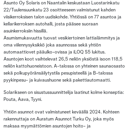
Asunto Oy Solaris on Naantalin keskustaan Luostarinkatu
22/Tuulensuunkatu 23 osoitteeseen valmistunut kahden
viisikerroksisen talon uudiskohde. Yhtiössä on 77 asuntoa ja
kellarikerroksen autohalli, josta pääsee suoraan
asuinkerroksiin hissillä.
Asumismukavuutta tuovat vesikiertoinen lattialämmitys ja
oma viilennysyksikkö joka asunnossa sekä yhtiön
automaattiovet pääulko-ovissa ja iLOQ S5 lukitus.
Asuntojen koot vaihtelevat 26,5 neliön yksiöstä isoon 118,5
neliön kattohuoneistoon. A-talossa on yhteinen saunaosasto
sekä polkupyöränsäilytystila pesupisteellä ja B-talossa
pyykinpesu- ja kuivaushuone sekä pakettiautomaatti.
Solarikseen on sisustussuunnittelija laatinut kolme konseptia:
Pouta, Aava, Tyyni.
Yhtiön asunnot ovat valmistuneet keväällä 2024. Kohteen
rakennuttaja on Auratum Asunnot Turku Oy, joka myös
maksaa myymättömien asuntojen hoito- ja