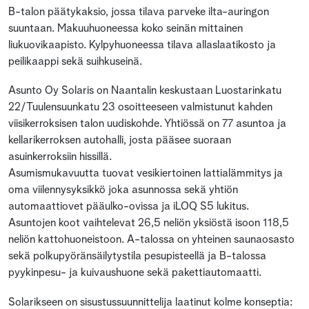
B-talon päätykaksio, jossa tilava parveke ilta-auringon
suuntaan. Makuuhuoneessa koko seinän mittainen
liukuovikaapisto. Kylpyhuoneessa tilava allaslaatikosto ja
peilikaappi sekä suihkuseinä.
Asunto Oy Solaris on Naantalin keskustaan Luostarinkatu
22/Tuulensuunkatu 23 osoitteeseen valmistunut kahden
viisikerroksisen talon uudiskohde. Yhtiössä on 77 asuntoa ja
kellarikerroksen autohalli, josta pääsee suoraan
asuinkerroksiin hissillä.
Asumismukavuutta tuovat vesikiertoinen lattialämmitys ja
oma viilennysyksikkö joka asunnossa sekä yhtiön
automaattiovet pääulko-ovissa ja iLOQ S5 lukitus.
Asuntojen koot vaihtelevat 26,5 neliön yksiöstä isoon 118,5
neliön kattohuoneistoon. A-talossa on yhteinen saunaosasto
sekä polkupyöränsäilytystila pesupisteellä ja B-talossa
pyykinpesu- ja kuivaushuone sekä pakettiautomaatti.
Solarikseen on sisustussuunnittelija laatinut kolme konseptia: