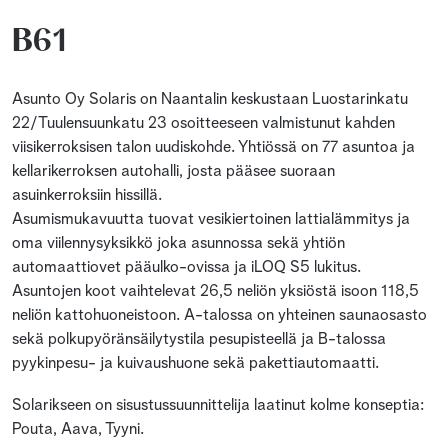
B61
Asunto Oy Solaris on Naantalin keskustaan Luostarinkatu
22/Tuulensuunkatu 23 osoitteeseen valmistunut kahden
viisikerroksisen talon uudiskohde. Yhtiössä on 77 asuntoa ja
kellarikerroksen autohalli, josta pääsee suoraan
asuinkerroksiin hissillä.
Asumismukavuutta tuovat vesikiertoinen lattialämmitys ja
oma viilennysyksikkö joka asunnossa sekä yhtiön
automaattiovet pääulko-ovissa ja iLOQ S5 lukitus.
Asuntojen koot vaihtelevat 26,5 neliön yksiöstä isoon 118,5
neliön kattohuoneistoon. A-talossa on yhteinen saunaosasto
sekä polkupyöränsäilytystila pesupisteellä ja B-talossa
pyykinpesu- ja kuivaushuone sekä pakettiautomaatti.
Solarikseen on sisustussuunnittelija laatinut kolme konseptia:
Pouta, Aava, Tyyni.