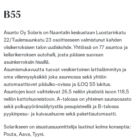
B55
Asunto Oy Solaris on Naantalin keskustaan Luostarinkatu
22/Tuulensuunkatu 23 osoitteeseen valmistunut kahden
viisikerroksisen talon uudiskohde. Yhtiössä on 77 asuntoa ja
kellarikerroksen autohalli, josta pääsee suoraan
asuinkerroksiin hissillä.
Asumismukavuutta tuovat vesikiertoinen lattialämmitys ja
oma viilennysyksikkö joka asunnossa sekä yhtiön
automaattiovet pääulko-ovissa ja iLOQ S5 lukitus.
Asuntojen koot vaihtelevat 26,5 neliön yksiöstä isoon 118,5
neliön kattohuoneistoon. A-talossa on yhteinen saunaosasto
sekä polkupyöränsäilytystila pesupisteellä ja B-talossa
pyykinpesu- ja kuivaushuone sekä pakettiautomaatti.
Solarikseen on sisustussuunnittelija laatinut kolme konseptia:
Pouta, Aava, Tyyni.