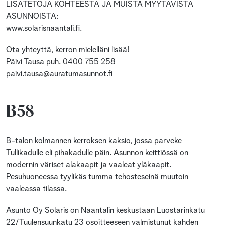
LISÄTETOJA KOHTEESTA JA MUISTA MYYTÄVISTÄ
ASUNNOISTA:
www.solarisnaantali.fi.
Ota yhteyttä, kerron mielelläni lisää!
Päivi Tausa puh. 0400 755 258
paivi.tausa@auratumasunnot.fi
B58
B-talon kolmannen kerroksen kaksio, jossa parveke
Tullikadulle eli pihakadulle päin. Asunnon keittiössä on
modernin väriset alakaapit ja vaaleat yläkaapit.
Pesuhuoneessa tyylikäs tumma tehosteseinä muutoin
vaaleassa tilassa.
Asunto Oy Solaris on Naantalin keskustaan Luostarinkatu
22/Tuulensuunkatu 23 osoitteeseen valmistunut kahden