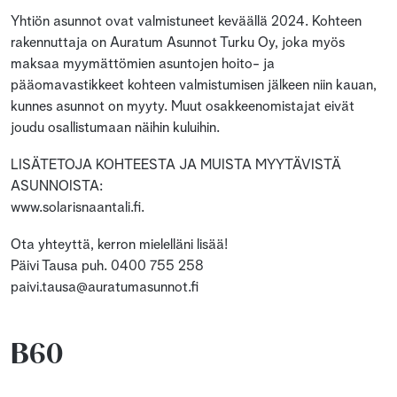
Yhtiön asunnot ovat valmistuneet keväällä 2024. Kohteen
rakennuttaja on Auratum Asunnot Turku Oy, joka myös
maksaa myymättömien asuntojen hoito- ja
pääomavastikkeet kohteen valmistumisen jälkeen niin kauan,
kunnes asunnot on myyty. Muut osakkeenomistajat eivät
joudu osallistumaan näihin kuluihin.
LISÄTETOJA KOHTEESTA JA MUISTA MYYTÄVISTÄ
ASUNNOISTA:
www.solarisnaantali.fi.
Ota yhteyttä, kerron mielelläni lisää!
Päivi Tausa puh. 0400 755 258
paivi.tausa@auratumasunnot.fi
B60