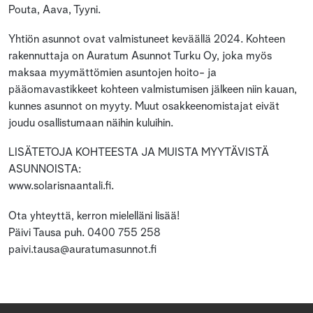
Pouta, Aava, Tyyni.
Yhtiön asunnot ovat valmistuneet keväällä 2024. Kohteen
rakennuttaja on Auratum Asunnot Turku Oy, joka myös
maksaa myymättömien asuntojen hoito- ja
pääomavastikkeet kohteen valmistumisen jälkeen niin kauan,
kunnes asunnot on myyty. Muut osakkeenomistajat eivät
joudu osallistumaan näihin kuluihin.
LISÄTETOJA KOHTEESTA JA MUISTA MYYTÄVISTÄ
ASUNNOISTA:
www.solarisnaantali.fi.
Ota yhteyttä, kerron mielelläni lisää!
Päivi Tausa puh. 0400 755 258
paivi.tausa@auratumasunnot.fi