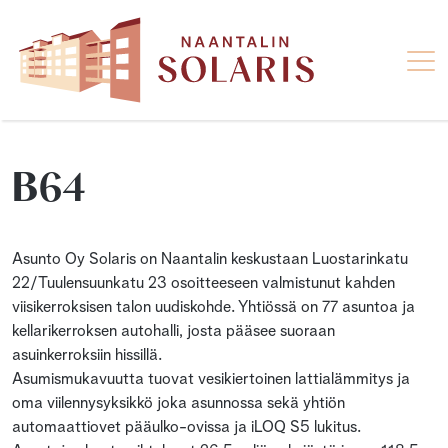
B64
Asunto Oy Solaris on Naantalin keskustaan Luostarinkatu
22/Tuulensuunkatu 23 osoitteeseen valmistunut kahden
viisikerroksisen talon uudiskohde. Yhtiössä on 77 asuntoa ja
kellarikerroksen autohalli, josta pääsee suoraan
asuinkerroksiin hissillä.
Asumismukavuutta tuovat vesikiertoinen lattialämmitys ja
oma viilennysyksikkö joka asunnossa sekä yhtiön
automaattiovet pääulko-ovissa ja iLOQ S5 lukitus.