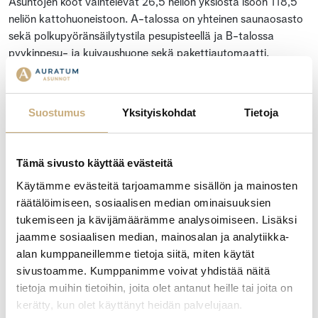
Asuntojen koot vaihtelevat 26,5 neliön yksiöstä isoon 118,5
neliön kattohuoneistoon. A-talossa on yhteinen saunaosasto
sekä polkupyöränsäilytystila pesupisteellä ja B-talossa
pyykinpesu- ja kuivaushuone sekä pakettiautomaatti.
Solarikseen on sisustussuunnittelija laatinut kolme konseptia:
Pouta, Aava, Tyyni.
Suostumus
Yksityiskohdat
Tietoja
Yhtiön asunnot ovat valmistuneet keväällä 2024. Kohteen
rakennuttaja on Auratum Asunnot Turku Oy, joka myös
Tämä sivusto käyttää evästeitä
maksaa myymättömien asuntojen hoito- ja
pääomavastikkeet kohteen valmistumisen jälkeen niin kauan,
Käytämme evästeitä tarjoamamme sisällön ja mainosten
kunnes asunnot on myyty. Muut osakkeenomistajat eivät
räätälöimiseen, sosiaalisen median ominaisuuksien
joudu osallistumaan näihin kuluihin.
tukemiseen ja kävijämäärämme analysoimiseen. Lisäksi
jaamme sosiaalisen median, mainosalan ja analytiikka-
LISÄTETOJA KOHTEESTA JA MUISTA MYYTÄVISTÄ
alan kumppaneillemme tietoja siitä, miten käytät
ASUNNOISTA:
sivustoamme. Kumppanimme voivat yhdistää näitä
www.solarisnaantali.fi.
tietoja muihin tietoihin, joita olet antanut heille tai joita on
kerätty, kun olet käyttänyt heidän palvelujaan.
Ota yhteyttä, kerron mielelläni lisää!