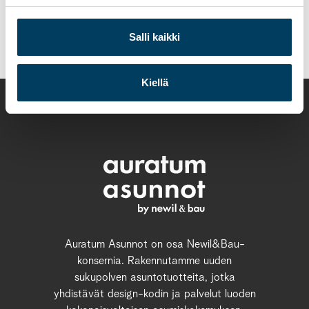
Päivi Tausa puh. 0400 755 258
paivi.tausa@auratumasunnot.fi
Salli kaikki
Kiellä
Auratum Asunnot on osa Newil&Bau-
konsernia. Rakennutamme uuden
sukupolven asuntotuotteita, jotka
yhdistävät design-kodin ja palvelut luoden