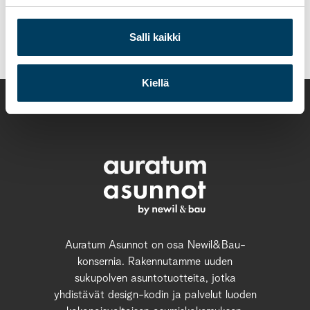
Päivi Tausa puh. 0400 755 258
paivi.tausa@auratumasunnot.fi
Salli kaikki
Kiellä
Auratum Asunnot on osa Newil&Bau-
konsernia. Rakennutamme uuden
sukupolven asuntotuotteita, jotka
yhdistävät design-kodin ja palvelut luoden