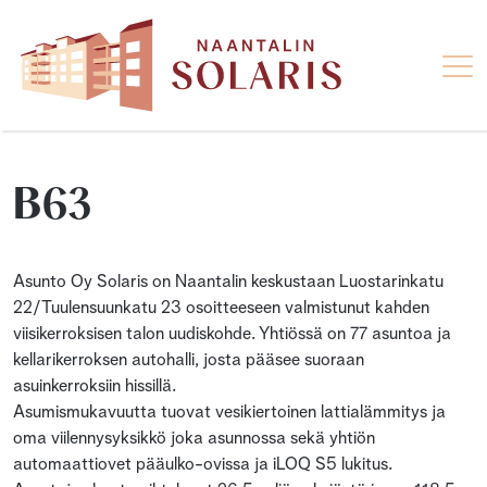
B63
Asunto Oy Solaris on Naantalin keskustaan Luostarinkatu
22/Tuulensuunkatu 23 osoitteeseen valmistunut kahden
viisikerroksisen talon uudiskohde. Yhtiössä on 77 asuntoa ja
kellarikerroksen autohalli, josta pääsee suoraan
asuinkerroksiin hissillä.
Asumismukavuutta tuovat vesikiertoinen lattialämmitys ja
oma viilennysyksikkö joka asunnossa sekä yhtiön
automaattiovet pääulko-ovissa ja iLOQ S5 lukitus.