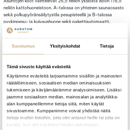
Asuntojen koot vaihtelevat 26,5 neliön yksiöstä isoon 118,5
neliön kattohuoneistoon. A-talossa on yhteinen saunaosasto
sekä polkupyöränsäilytystila pesupisteellä ja B-talossa
pyykinpesu- ja kuivaushuone sekä pakettiautomaatti.
Solarikseen on sisustussuunnittelija laatinut kolme konseptia:
Pouta, Aava, Tyyni.
Suostumus
Yksityiskohdat
Tietoja
Yhtiön asunnot ovat valmistuneet keväällä 2024. Kohteen
rakennuttaja on Auratum Asunnot Turku Oy, joka myös
Tämä sivusto käyttää evästeitä
maksaa myymättömien asuntojen hoito- ja
pääomavastikkeet kohteen valmistumisen jälkeen niin kauan,
Käytämme evästeitä tarjoamamme sisällön ja mainosten
kunnes asunnot on myyty. Muut osakkeenomistajat eivät
räätälöimiseen, sosiaalisen median ominaisuuksien
joudu osallistumaan näihin kuluihin.
tukemiseen ja kävijämäärämme analysoimiseen. Lisäksi
jaamme sosiaalisen median, mainosalan ja analytiikka-
LISÄTETOJA KOHTEESTA JA MUISTA MYYTÄVISTÄ
alan kumppaneillemme tietoja siitä, miten käytät
ASUNNOISTA:
sivustoamme. Kumppanimme voivat yhdistää näitä
www.solarisnaantali.fi.
tietoja muihin tietoihin, joita olet antanut heille tai joita on
kerätty, kun olet käyttänyt heidän palvelujaan.
Ota yhteyttä, kerron mielelläni lisää!