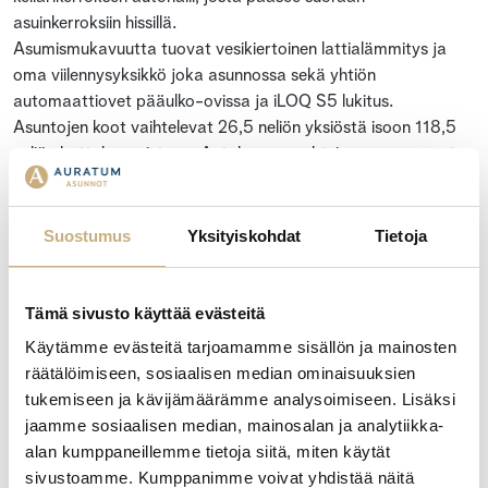
asuinkerroksiin hissillä.
Asumismukavuutta tuovat vesikiertoinen lattialämmitys ja
oma viilennysyksikkö joka asunnossa sekä yhtiön
automaattiovet pääulko-ovissa ja iLOQ S5 lukitus.
Asuntojen koot vaihtelevat 26,5 neliön yksiöstä isoon 118,5
neliön kattohuoneistoon. A-talossa on yhteinen saunaosasto
sekä polkupyöränsäilytystila pesupisteellä ja B-talossa
pyykinpesu- ja kuivaushuone sekä pakettiautomaatti.
Suostumus
Yksityiskohdat
Tietoja
Solarikseen on sisustussuunnittelija laatinut kolme konseptia:
Pouta, Aava, Tyyni.
Tämä sivusto käyttää evästeitä
Yhtiön asunnot ovat valmistuneet keväällä 2024. Kohteen
Käytämme evästeitä tarjoamamme sisällön ja mainosten
rakennuttaja on Auratum Asunnot Turku Oy, joka myös
räätälöimiseen, sosiaalisen median ominaisuuksien
maksaa myymättömien asuntojen hoito- ja
tukemiseen ja kävijämäärämme analysoimiseen. Lisäksi
pääomavastikkeet kohteen valmistumisen jälkeen niin kauan,
jaamme sosiaalisen median, mainosalan ja analytiikka-
kunnes asunnot on myyty. Muut osakkeenomistajat eivät
alan kumppaneillemme tietoja siitä, miten käytät
joudu osallistumaan näihin kuluihin.
sivustoamme. Kumppanimme voivat yhdistää näitä