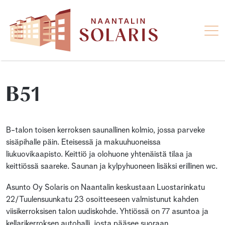
B51
B-talon toisen kerroksen saunallinen kolmio, jossa parveke
sisäpihalle päin. Eteisessä ja makuuhuoneissa
liukuovikaapisto. Keittiö ja olohuone yhtenäistä tilaa ja
keittiössä saareke. Saunan ja kylpyhuoneen lisäksi erillinen wc.
Asunto Oy Solaris on Naantalin keskustaan Luostarinkatu
22/Tuulensuunkatu 23 osoitteeseen valmistunut kahden
viisikerroksisen talon uudiskohde. Yhtiössä on 77 asuntoa ja
kellarikerroksen autohalli, josta pääsee suoraan