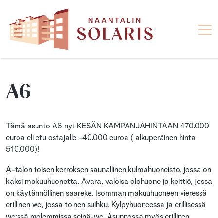
A6
Tämä asunto A6 nyt KESÄN KAMPANJAHINTAAN 470.000
euroa eli etu ostajalle -40.000 euroa ( alkuperäinen hinta
510.000)!
A-talon toisen kerroksen saunallinen kulmahuoneisto, jossa on
kaksi makuuhuonetta. Avara, valoisa olohuone ja keittiö, jossa
on käytännöllinen saareke. Isomman makuuhuoneen vieressä
erillinen wc, jossa toinen suihku. Kylpyhuoneessa ja erillisessä
wc:ssä molemmissa seinä-wc. Asunnossa myös erillinen