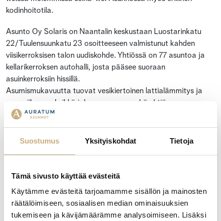
kodinhoitotila.
Asunto Oy Solaris on Naantalin keskustaan Luostarinkatu
22/Tuulensuunkatu 23 osoitteeseen valmistunut kahden
viisikerroksisen talon uudiskohde. Yhtiössä on 77 asuntoa ja
kellarikerroksen autohalli, josta pääsee suoraan
asuinkerroksiin hissillä.
Asumismukavuutta tuovat vesikiertoinen lattialämmitys ja
oma viilennysyksikkö joka asunnossa sekä yhtiön
automaattiovet pääulko-ovissa ja iLOQ S5 lukitus.
Asuntojen koot vaihtelevat 26,5 neliön yksiöstä isoon 118,5
neliön kattohuoneistoon. A-talossa on yhteinen saunaosasto
Suostumus
Yksityiskohdat
Tietoja
sekä polkupyöränsäilytystila pesupisteellä ja B-talossa
pyykinpesu- ja kuivaushuone sekä pakettiautomaatti.
Tämä sivusto käyttää evästeitä
Solarikseen on sisustussuunnittelija laatinut kolme konseptia:
Käytämme evästeitä tarjoamamme sisällön ja mainosten
Pouta, Aava, Tyyni.
räätälöimiseen, sosiaalisen median ominaisuuksien
tukemiseen ja kävijämäärämme analysoimiseen. Lisäksi
Yhtiön asunnot ovat valmistuneet keväällä 2024. Kohteen