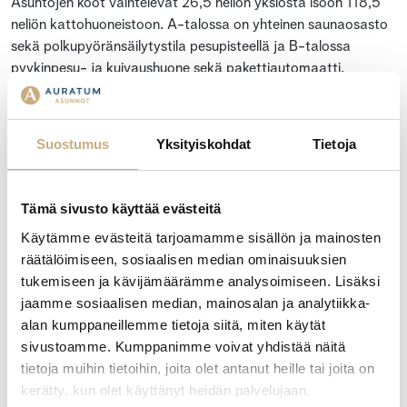
Asuntojen koot vaihtelevat 26,5 neliön yksiöstä isoon 118,5
neliön kattohuoneistoon. A-talossa on yhteinen saunaosasto
sekä polkupyöränsäilytystila pesupisteellä ja B-talossa
pyykinpesu- ja kuivaushuone sekä pakettiautomaatti.
Solarikseen on sisustussuunnittelija laatinut kolme konseptia:
Pouta, Aava, Tyyni.
Suostumus
Yksityiskohdat
Tietoja
Yhtiön asunnot ovat valmistuneet keväällä 2024. Kohteen
rakennuttaja on Auratum Asunnot Turku Oy, joka myös
Tämä sivusto käyttää evästeitä
maksaa myymättömien asuntojen hoito- ja
pääomavastikkeet kohteen valmistumisen jälkeen niin kauan,
Käytämme evästeitä tarjoamamme sisällön ja mainosten
kunnes asunnot on myyty. Muut osakkeenomistajat eivät
räätälöimiseen, sosiaalisen median ominaisuuksien
joudu osallistumaan näihin kuluihin.
tukemiseen ja kävijämäärämme analysoimiseen. Lisäksi
jaamme sosiaalisen median, mainosalan ja analytiikka-
LISÄTETOJA KOHTEESTA JA MUISTA MYYTÄVISTÄ
alan kumppaneillemme tietoja siitä, miten käytät
ASUNNOISTA:
sivustoamme. Kumppanimme voivat yhdistää näitä
www.solarisnaantali.fi.
tietoja muihin tietoihin, joita olet antanut heille tai joita on
kerätty, kun olet käyttänyt heidän palvelujaan.
Ota yhteyttä, kerron mielelläni lisää!