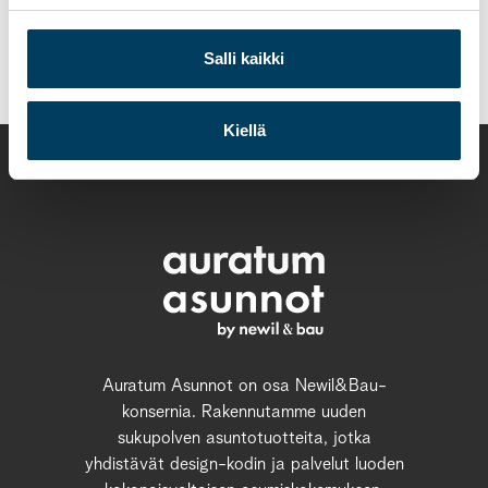
Päivi Tausa puh. 0400 755 258
paivi.tausa@auratumasunnot.fi
Salli kaikki
Kiellä
Auratum Asunnot on osa Newil&Bau-
konsernia. Rakennutamme uuden
sukupolven asuntotuotteita, jotka
yhdistävät design-kodin ja palvelut luoden