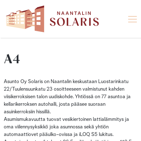
A4
Asunto Oy Solaris on Naantalin keskustaan Luostarinkatu
22/Tuulensuunkatu 23 osoitteeseen valmistunut kahden
viisikerroksisen talon uudiskohde. Yhtiössä on 77 asuntoa ja
kellarikerroksen autohalli, josta pääsee suoraan
asuinkerroksiin hissillä.
Asumismukavuutta tuovat vesikiertoinen lattialämmitys ja
oma viilennysyksikkö joka asunnossa sekä yhtiön
automaattiovet pääulko-ovissa ja iLOQ S5 lukitus.