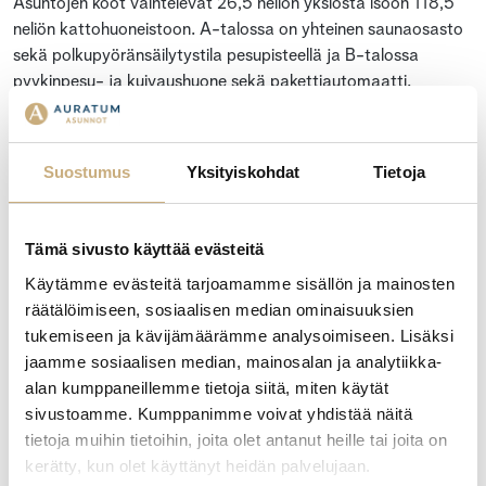
Asuntojen koot vaihtelevat 26,5 neliön yksiöstä isoon 118,5
neliön kattohuoneistoon. A-talossa on yhteinen saunaosasto
sekä polkupyöränsäilytystila pesupisteellä ja B-talossa
pyykinpesu- ja kuivaushuone sekä pakettiautomaatti.
Solarikseen on sisustussuunnittelija laatinut kolme konseptia:
Pouta, Aava, Tyyni.
Suostumus
Yksityiskohdat
Tietoja
Yhtiön asunnot ovat valmistuneet keväällä 2024. Kohteen
rakennuttaja on Auratum Asunnot Turku Oy, joka myös
Tämä sivusto käyttää evästeitä
maksaa myymättömien asuntojen hoito- ja
pääomavastikkeet kohteen valmistumisen jälkeen niin kauan,
Käytämme evästeitä tarjoamamme sisällön ja mainosten
kunnes asunnot on myyty. Muut osakkeenomistajat eivät
räätälöimiseen, sosiaalisen median ominaisuuksien
joudu osallistumaan näihin kuluihin.
tukemiseen ja kävijämäärämme analysoimiseen. Lisäksi
jaamme sosiaalisen median, mainosalan ja analytiikka-
LISÄTETOJA KOHTEESTA JA MUISTA MYYTÄVISTÄ
alan kumppaneillemme tietoja siitä, miten käytät
ASUNNOISTA:
sivustoamme. Kumppanimme voivat yhdistää näitä
www.solarisnaantali.fi.
tietoja muihin tietoihin, joita olet antanut heille tai joita on
kerätty, kun olet käyttänyt heidän palvelujaan.
Ota yhteyttä, kerron mielelläni lisää!