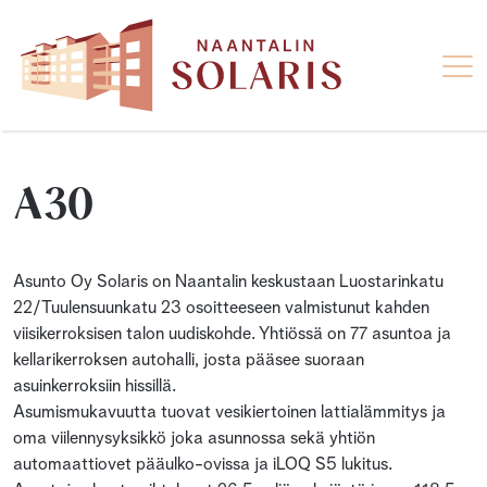
A30
Asunto Oy Solaris on Naantalin keskustaan Luostarinkatu
22/Tuulensuunkatu 23 osoitteeseen valmistunut kahden
viisikerroksisen talon uudiskohde. Yhtiössä on 77 asuntoa ja
kellarikerroksen autohalli, josta pääsee suoraan
asuinkerroksiin hissillä.
Asumismukavuutta tuovat vesikiertoinen lattialämmitys ja
oma viilennysyksikkö joka asunnossa sekä yhtiön
automaattiovet pääulko-ovissa ja iLOQ S5 lukitus.