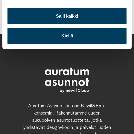
Päivi Tausa puh. 0400 755 258
paivi.tausa@auratumasunnot.fi
Salli kaikki
Kiellä
Auratum Asunnot on osa Newil&Bau-
konsernia. Rakennutamme uuden
sukupolven asuntotuotteita, jotka
yhdistävät design-kodin ja palvelut luoden