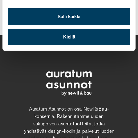
Päivi Tausa puh. 0400 755 258
paivi.tausa@auratumasunnot.fi
Salli kaikki
Kiellä
Auratum Asunnot on osa Newil&Bau-
konsernia. Rakennutamme uuden
sukupolven asuntotuotteita, jotka
yhdistävät design-kodin ja palvelut luoden