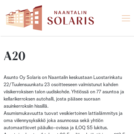
A20
Asunto Oy Solaris on Naantalin keskustaan Luostarinkatu
22/Tuulensuunkatu 23 osoitteeseen valmistunut kahden
viisikerroksisen talon uudiskohde. Yhtiössä on 77 asuntoa ja
kellarikerroksen autohalli, josta pääsee suoraan
asuinkerroksiin hissillä.
Asumismukavuutta tuovat vesikiertoinen lattialämmitys ja
oma viilennysyksikkö joka asunnossa sekä yhtiön
automaattiovet pääulko-ovissa ja iLOQ S5 lukitus.