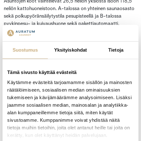
Asuntojen koot vaihtelevat 26,5 neliön yksiöstä isoon 118,5
neliön kattohuoneistoon. A-talossa on yhteinen saunaosasto
sekä polkupyöränsäilytystila pesupisteellä ja B-talossa
pyykinpesu- ja kuivaushuone sekä pakettiautomaatti.
Solarikseen on sisustussuunnittelija laatinut kolme konseptia:
Pouta, Aava, Tyyni.
Suostumus
Yksityiskohdat
Tietoja
Yhtiön asunnot ovat valmistuneet keväällä 2024. Kohteen
rakennuttaja on Auratum Asunnot Turku Oy, joka myös
Tämä sivusto käyttää evästeitä
maksaa myymättömien asuntojen hoito- ja
pääomavastikkeet kohteen valmistumisen jälkeen niin kauan,
Käytämme evästeitä tarjoamamme sisällön ja mainosten
kunnes asunnot on myyty. Muut osakkeenomistajat eivät
räätälöimiseen, sosiaalisen median ominaisuuksien
joudu osallistumaan näihin kuluihin.
tukemiseen ja kävijämäärämme analysoimiseen. Lisäksi
jaamme sosiaalisen median, mainosalan ja analytiikka-
LISÄTETOJA KOHTEESTA JA MUISTA MYYTÄVISTÄ
alan kumppaneillemme tietoja siitä, miten käytät
ASUNNOISTA:
sivustoamme. Kumppanimme voivat yhdistää näitä
www.solarisnaantali.fi.
tietoja muihin tietoihin, joita olet antanut heille tai joita on
kerätty, kun olet käyttänyt heidän palvelujaan.
Ota yhteyttä, kerron mielelläni lisää!